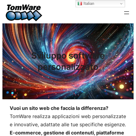
Italian
Skip
to
content
Sviluppo software
personalizzato
Vuoi un sito web che faccia la differenza?
TomWare realizza applicazioni web personalizzate
e innovative, adattate alle tue specifiche esigenze.
E-commerce, gestione di contenuti, piattaforme